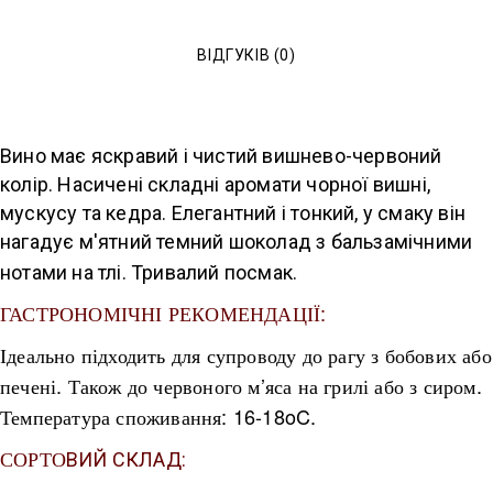
ВІДГУКІВ (0)
Вино має яскравий і чистий вишнево-червоний
колір. Насичені складні аромати чорної вишні,
мускусу та кедра. Елегантний і тонкий, у смаку він
нагадує м'ятний темний шоколад з бальзамічними
нотами на тлі. Тривалий посмак.
ГАСТРОНОМІЧНІ РЕКОМЕНДАЦІЇ:
Ідеаль
но підходить для супроводу до рагу з бобових або
печені. Також до червоного м’яса на грилі або з сиром.
Температура споживання: 16-18oC.
СОРТО
ВИЙ СКЛАД: