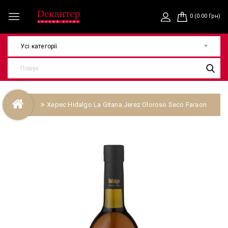
0 (0.00 Грн)
Усі категорії
Херес Hidalgo La Gitana Jerez Oloroso Seco Faraon