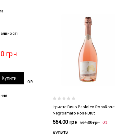
ma
наявності
00 грн
Купити
- OR -
яння
Ігристе Вино Paololeo RosaRose
Negroamaro Rose Brut
564.00 грн
564.00 грн
0%
КУПИТИ