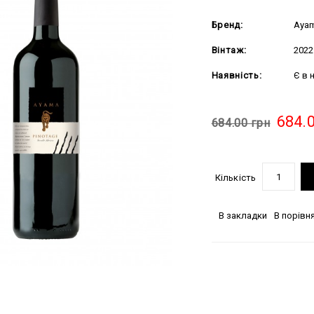
Бренд:
Aya
Вінтаж:
2022
Наявність:
Є в 
684.
684.00 грн
Кількість
В закладки
В порівн