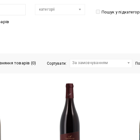
категорії
Пошук у підкатегор
варів
уку
вняння товарів (0)
За замовчуванням
Сортувати:
По