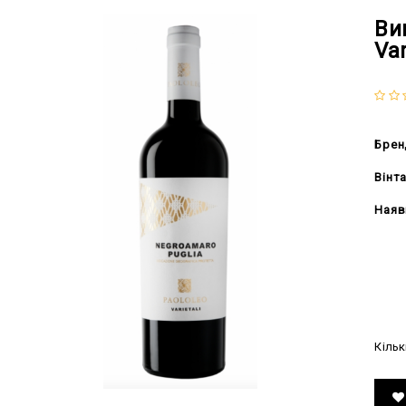
Ви
Var
Брен
Вінт
Наяв
456
Кільк