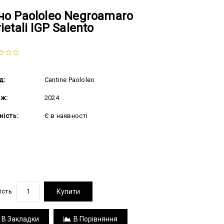
но Paololeo Negroamaro
ietali IGP Salento
д:
Cantine Paololeo
аж:
2024
ність:
Є в наявності
.00 грн
ість
Купити
В Закладки
В Порівняння