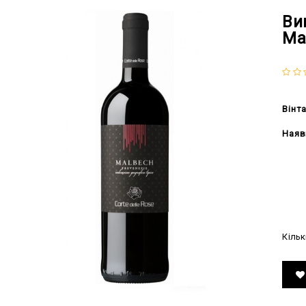
Ви
Ma
Вінт
Наяв
420
Кільк