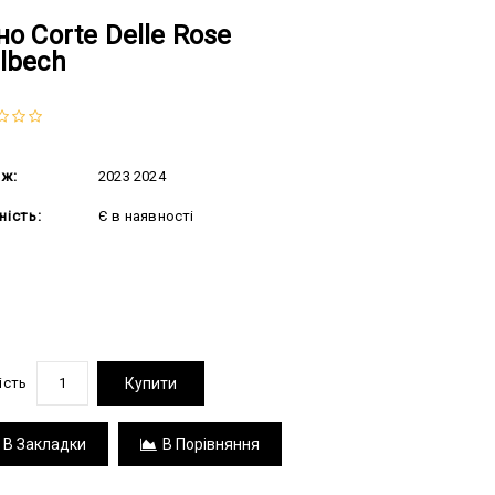
но Corte Delle Rose
lbech
аж:
2023 2024
ність:
Є в наявності
.00 грн
ість
Купити
В Закладки
В Порівняння