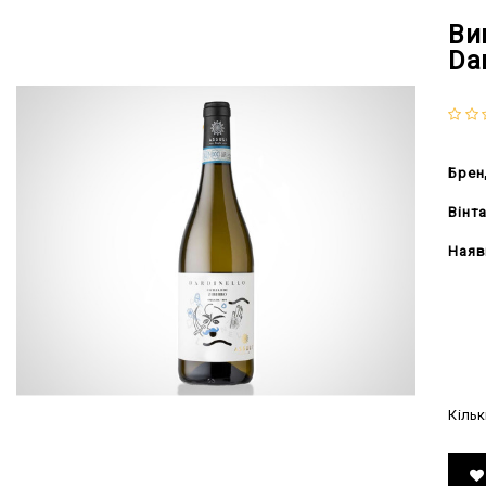
Ви
Dar
Брен
Вінт
Наяв
642
Кільк