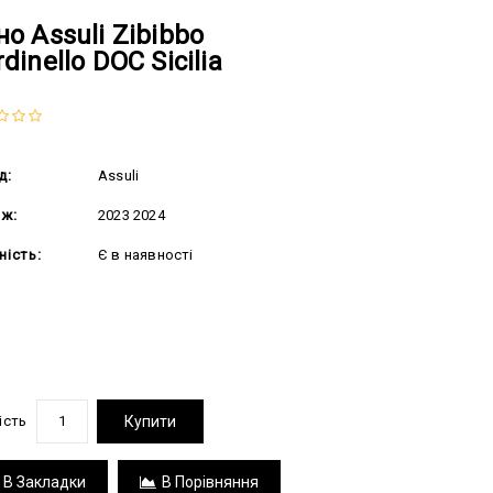
но Assuli Zibibbo
dinello DOC Sicilia
д:
Assuli
аж:
2023 2024
ність:
Є в наявності
.00 грн
ість
Купити
В Закладки
В Порівняння