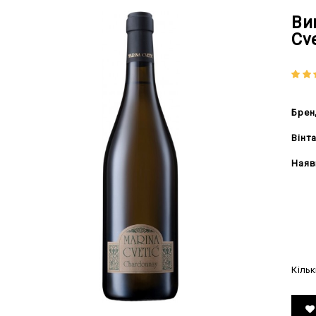
Вин
Cve
Брен
Вінт
Наяв
338
Кільк