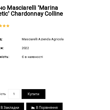
о Masciarelli 'Marina
tic' Chardonnay Colline
д:
Masciarelli Azienda Agricola
аж:
2022
ність:
Є в наявності
4.00 грн
ість
Купити
В Закладки
В Порівняння